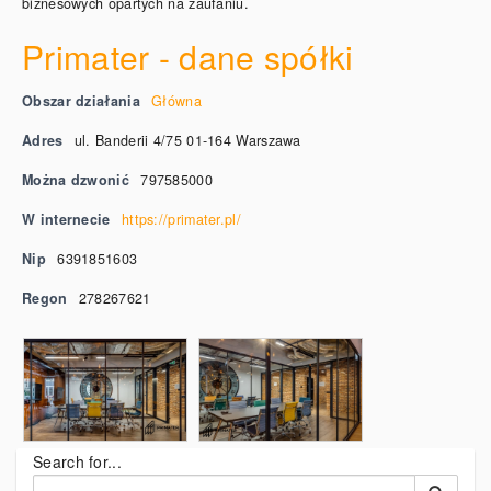
biznesowych opartych na zaufaniu.
Primater - dane spółki
Obszar działania
Główna
Adres
ul. Banderii 4/75 01-164 Warszawa
Można dzwonić
797585000
W internecie
https://primater.pl/
Nip
6391851603
Regon
278267621
Search for...