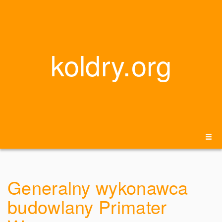
koldry.org
Generalny wykonawca
budowlany Primater